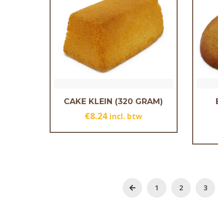
CAKE KLEIN (320 GRAM)
€
8.24
incl. btw
1
2
3