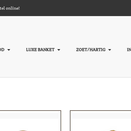
tel online!
OD
LUXE BANKET
ZOET/HARTIG
I