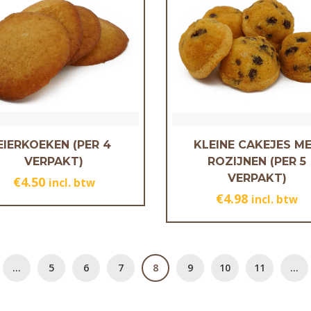
EIERKOEKEN (PER 4
KLEINE CAKEJES M
VERPAKT)
ROZIJNEN (PER 5
VERPAKT)
€
4.50
incl. btw
€
4.98
incl. btw
…
5
6
7
8
9
10
11
…