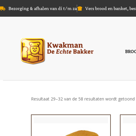
Bezorging & afhalen van di t/m za
Vers brood en banket, bes
BRO
Resultaat 29–32 van de 58 resultaten wordt getoond