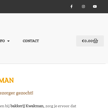
€
0.00
NFO
CONTACT
KMAN
ezorger gezocht!
en bij
bakkerij Kwakman
, zorg je ervoor dat