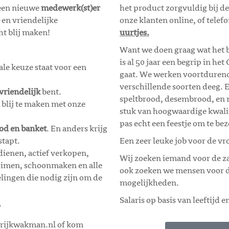
 een nieuwe
medewerk(st)er
het product zorgvuldig bij de
en vriendelijke
onze klanten online, of telef
t blij maken!
uurtjes.
Want we doen graag wat het b
is al 50 jaar een begrip in he
ale keuze staat voor een
gaat. We werken voortdurend 
verschillende soorten deeg. 
vriendelijk
bent.
speltbrood, desembrood, en n
 blij te maken met onze
stuk van hoogwaardige kwali
pas echt een feestje om te be
od en banket
. En anders krijg
stapt.
Een zeer leuke job voor de vr
ienen, actief verkopen,
Wij zoeken iemand voor de za
ruimen, schoonmaken en alle
ook zoeken we mensen voor d
ngen die nodig zijn om de
mogelijkheden.
Salaris op basis van leeftijd e
?
kerijkwakman.nl of kom