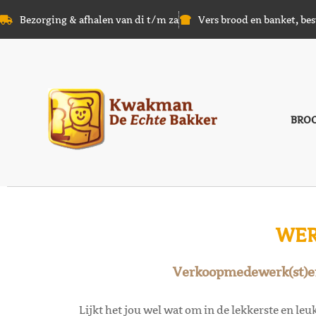
Bezorging & afhalen van di t/m za
Vers brood en banket, bes
BRO
WER
Verkoopmedewerk(st)er
Lijkt het jou wel wat om in de lekkerste en le