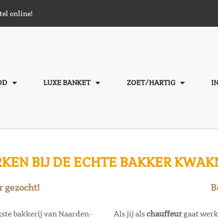
tel online!
OD
LUXE BANKET
ZOET/HARTIG
I
KEN BIJ DE ECHTE BAKKER KWA
 gezocht!
B
ukste bakkerij van Naarden-
Als jij als
chauffeur
gaat werk