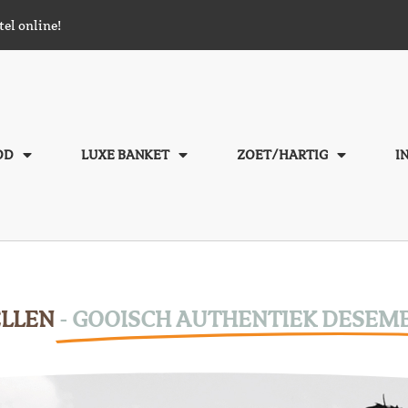
tel online!
OD
LUXE BANKET
ZOET/HARTIG
I
ELLEN
- GOOISCH AUTHENTIEK DESEM