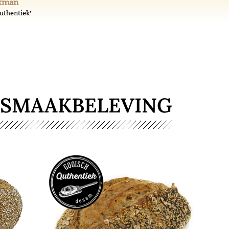
akman
uthentiek'
 SMAAKBELEVING