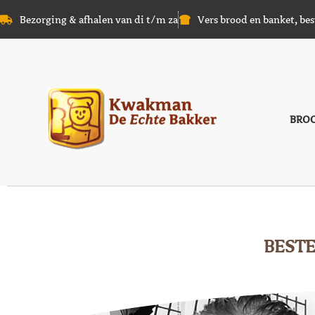
Bezorging & afhalen van di t/m za
Vers brood en banket, bes
BRO
BEST