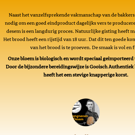
Naast het vanzelfsprekende vakmanschap van de bakkers is
nodig om een goed eindproduct dagelijks vers te producer
desem is een langdurig proces. Natuurlijke gisting heeft m
Het brood heeft een rijstijd van 18 uur. Dat dit ten goede k
van het brood is te proeven. De smaak is vol en f
Onze bloem is biologisch en wordt speciaal geimporteerd u
Door de bijzondere bereidingswijze is Gooisch Authentiek 
heeft het een stevige knapperige korst.