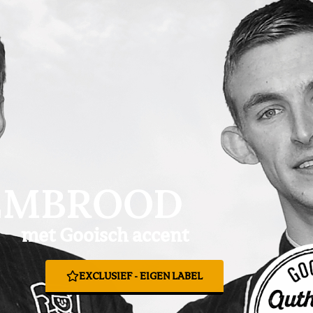
EMBROOD
met Gooisch accent
EXCLUSIEF - EIGEN LABEL