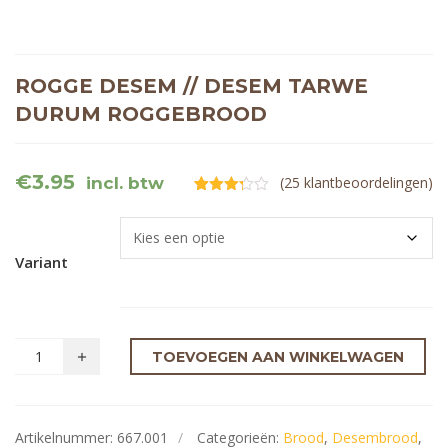
ROGGE DESEM // DESEM TARWE
DURUM ROGGEBROOD
€
3.95
incl. btw
(
25
klantbeoordelingen)
Gewaardeerd
25
3.24
op
5
gebaseerd
Variant
op
klantbeoordelingen
TOEVOEGEN AAN WINKELWAGEN
Artikelnummer:
667.001
Categorieën:
Brood
,
Desembrood
,