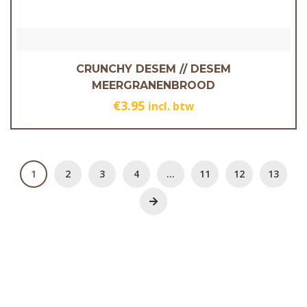
CRUNCHY DESEM // DESEM
MEERGRANENBROOD
€
3.95
incl. btw
1
2
3
4
…
11
12
13