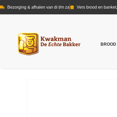
Bezorging & afhalen van di t/m za
Vers brood en banket,
BROOD