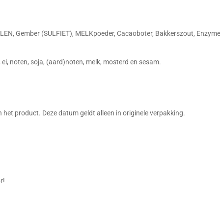
N, Gember (SULFIET), MELKpoeder, Cacaoboter, Bakkerszout, Enzymen
 ei, noten, soja, (aard)noten, melk, mosterd en sesam.
het product. Deze datum geldt alleen in originele verpakking.
or!