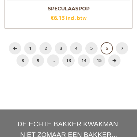
SPECULAASPOP
€
6.13
incl. btw
1
2
3
4
5
6
7
8
9
…
13
14
15
DE ECHTE BAKKER KWAKMAN.
NIET ZOMAAR EEN BAKKER...