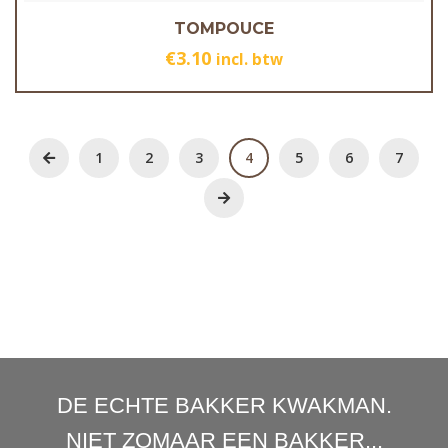
TOMPOUCE
€
3.10
incl. btw
1
2
3
4
5
6
7
DE ECHTE BAKKER KWAKMAN.
NIET ZOMAAR EEN BAKKER...