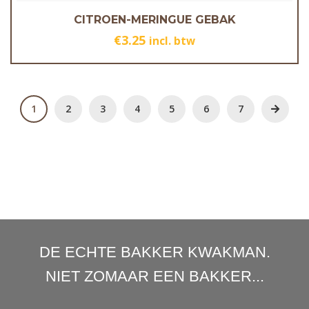
CITROEN-MERINGUE GEBAK
€
3.25
incl. btw
1
2
3
4
5
6
7
DE ECHTE BAKKER KWAKMAN.
NIET ZOMAAR EEN BAKKER...