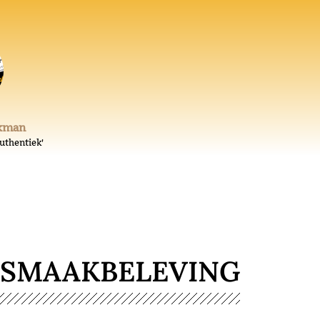
akman
uthentiek'
 SMAAKBELEVING