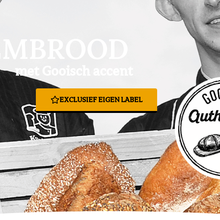
EMBROOD
met Gooisch accent
EXCLUSIEF EIGEN LABEL