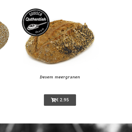
Desem meergranen
€ 2.95