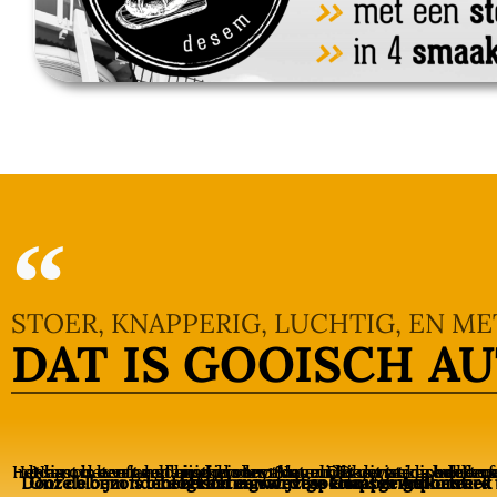
STOER, KNAPPERIG, LUCHTIG, EN M
DAT IS GOOISCH A
Naast het vanzelfsprekende vakmanschap van de bakkers is er veel tijd nodig om een goed eindproduct dagelijks vers te produceren. Bakken met desem is een langdurig proces. Natuurlijke gisting heeft meer tijd nodig. Het brood heeft een rijstijd van 18 uur. Dat dit ten goede komt aan de smaak van het brood is te proeven. De 
Onze bloem is biologisch en wordt speciaal geimporteerd uit Frankrijk. Door de bijzondere bereidingswijze is Gooisch Authentiek lekker mals en heeft het een stevige knapperige korst.