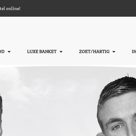
tel online!
OD
LUXE BANKET
ZOET/HARTIG
I