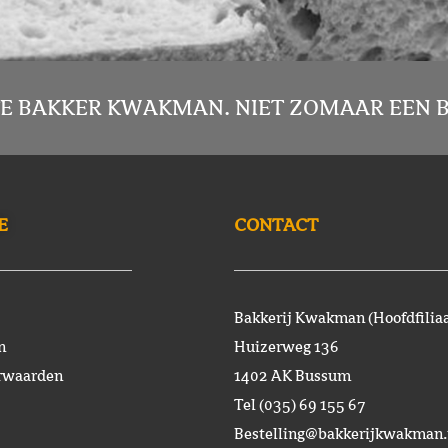
E BAKKER KWAKMAN. NIET ZOMAAR EEN B
E
CONTACT
Bakkerij Kwakman (Hoofdfiliaa
n
Huizerweg 136
rwaarden
1402 AK Bussum
Tel (035) 69 155 67
Bestelling@bakkerijkwakman.