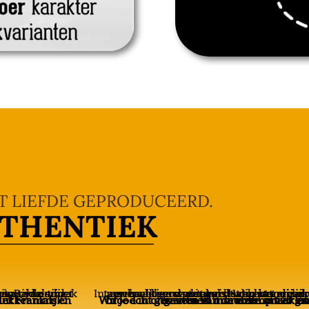
ET LIEFDE GEPRODUCEERD.
UTHENTIEK
smaak is vol en fris.
In normaal brood zorgt gist voor het rijzen van het deeg. Hierdoor ontstaat een luchtige structuur. Het bijzondere van Gooisch authentiek is dat gebruik gemaakt wordt van natuurlijke gisting van een beslag v
Wil je echt genieten van de volle smaak en krokante korst, dan kunt u het brood in ongeveer 10 minuten op 220 graden