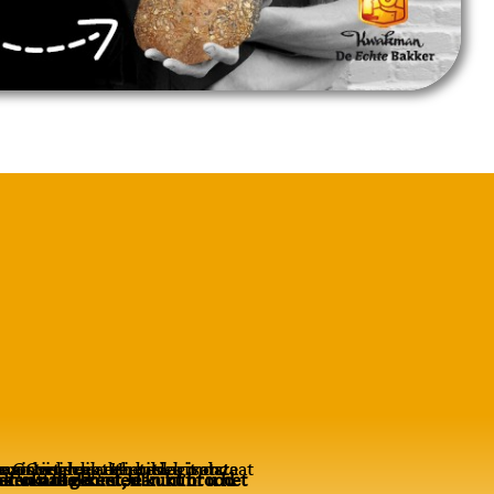
an tarwemeel en water om het te laten rijzen. Gooisch authentiek uit onze winkels is direct gereed voor gebruik.
 nabakken. Je kunt brood eventueel invriezen om er later van te genieten!