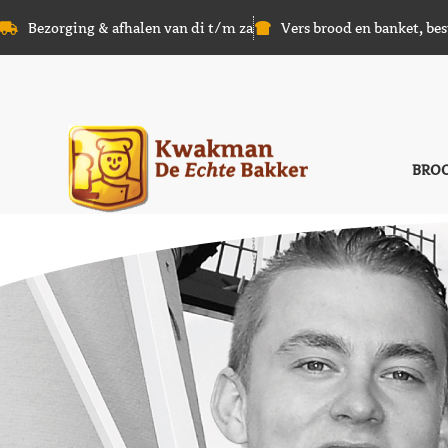
Bezorging & afhalen van di t/m za
Vers brood en banket, bes
BRO