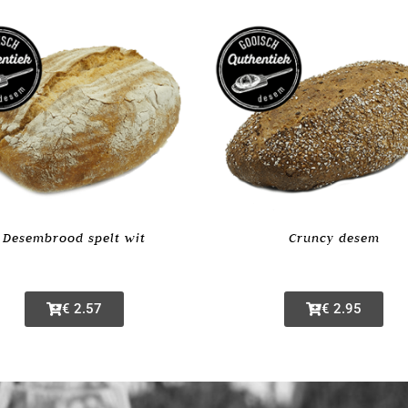
Desembrood spelt wit
Cruncy desem
€ 2.57
€ 2.95