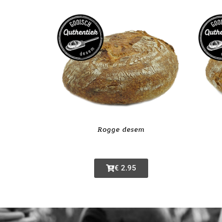
Rogge desem
€ 2.95