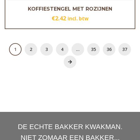
KOFFIESTENGEL MET ROZIJNEN
€
2.42
incl. btw
1
2
3
4
…
35
36
37
DE ECHTE BAKKER KWAKMAN.
NIET ZOMAAR EEN BAKKER...