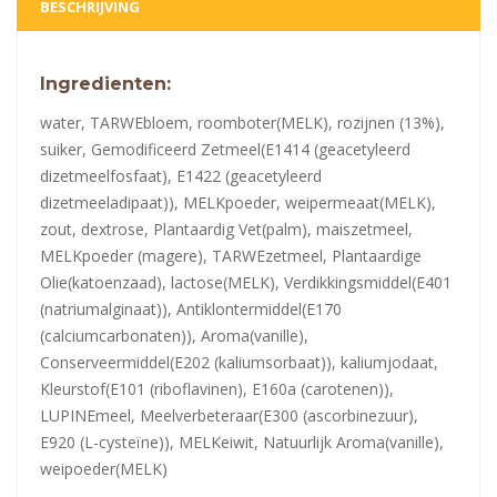
BESCHRIJVING
Ingredienten:
water, TARWEbloem, roomboter(MELK), rozijnen (13%),
suiker, Gemodificeerd Zetmeel(E1414 (geacetyleerd
dizetmeelfosfaat), E1422 (geacetyleerd
dizetmeeladipaat)), MELKpoeder, weipermeaat(MELK),
zout, dextrose, Plantaardig Vet(palm), maiszetmeel,
MELKpoeder (magere), TARWEzetmeel, Plantaardige
Olie(katoenzaad), lactose(MELK), Verdikkingsmiddel(E401
(natriumalginaat)), Antiklontermiddel(E170
(calciumcarbonaten)), Aroma(vanille),
Conserveermiddel(E202 (kaliumsorbaat)), kaliumjodaat,
Kleurstof(E101 (riboflavinen), E160a (carotenen)),
LUPINEmeel, Meelverbeteraar(E300 (ascorbinezuur),
E920 (L-cysteïne)), MELKeiwit, Natuurlijk Aroma(vanille),
weipoeder(MELK)