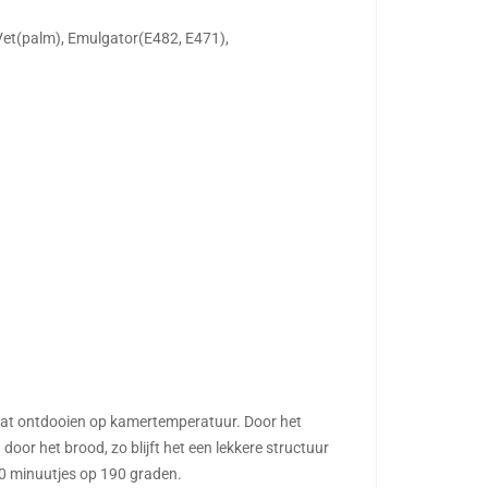
Vet(palm), Emulgator(E482, E471),
g laat ontdooien op kamertemperatuur. Door het
oor het brood, zo blijft het een lekkere structuur
-10 minuutjes op 190 graden.