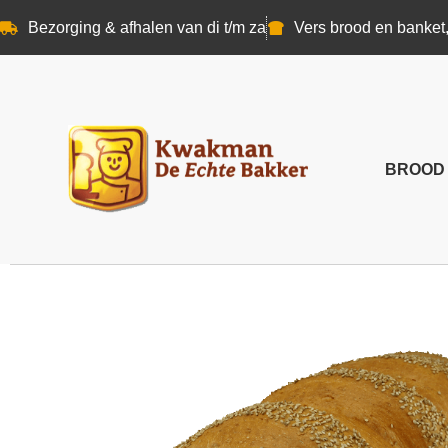
Bezorging & afhalen van di t/m za
Vers brood en banket,
BROOD