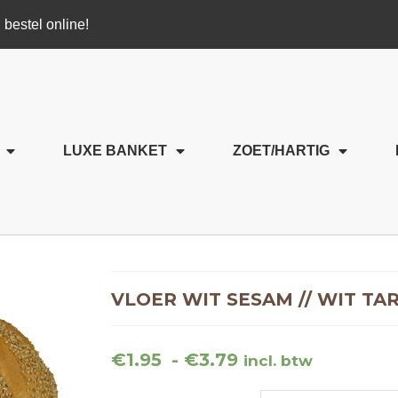
 bestel online!
LUXE BANKET
ZOET/HARTIG
VLOER WIT SESAM // WIT 
€
1.95
-
€
3.79
incl. btw