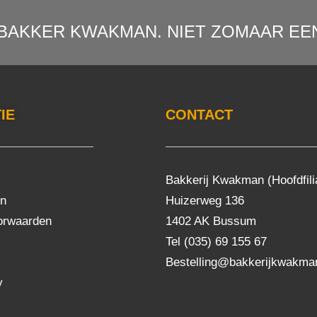
BAKKER KWAKMAN. NIET ZOMAAR EEN
IE
CONTACT
Bakkerij Kwakman (Hoofdfili
en
Huizerweg 136
orwaarden
1402 AK Bussum
Tel (035) 69 155 67
Bestelling@bakkerijkwakman
y