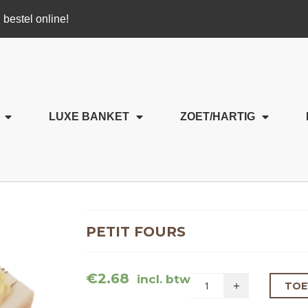
 bestel online!
LUXE BANKET
ZOET/HARTIG
PETIT FOURS
€
2.68
incl. btw
TOE