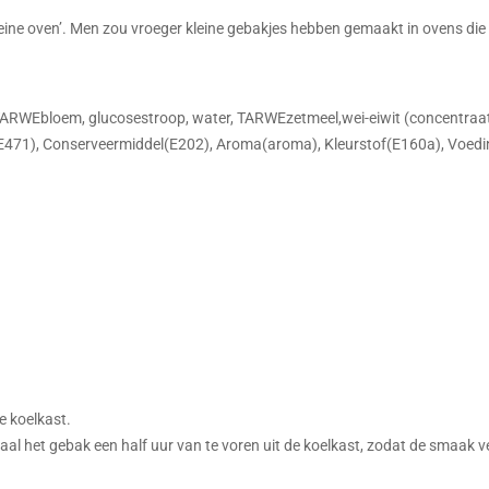
kleine oven’. Men zou vroeger kleine gebakjes hebben gemaakt in ovens d
RWEbloem, glucosestroop, water, TARWEzetmeel,wei-eiwit (concentraat)(
 E471), Conserveermiddel(E202), Aroma(aroma), Kleurstof(E160a), Voed
e koelkast.
 het gebak een half uur van te voren uit de koelkast, zodat de smaak vee