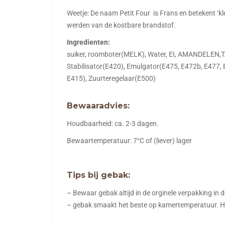
Weetje: De naam Petit Four is Frans en betekent ‘
werden van de kostbare brandstof.
Ingredienten:
suiker, roomboter(MELK), Water, EI, AMANDELEN,TA
Stabilisator(E420), Emulgator(E475, E472b, E477,
E415), Zuurteregelaar(E500)
Bewaaradvies:
Houdbaarheid: ca. 2-3 dagen.
Bewaartemperatuur: 7°C of (liever) lager
Tips bij gebak:
– Bewaar gebak altijd in de orginele verpakking in d
– gebak smaakt het beste op kamertemperatuur. Haal