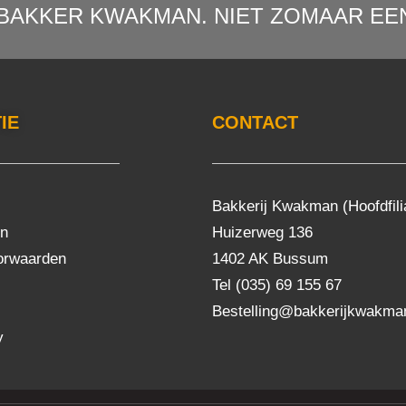
BAKKER KWAKMAN. NIET ZOMAAR EEN
IE
CONTACT
Bakkerij Kwakman (Hoofdfili
en
Huizerweg 136
orwaarden
1402 AK Bussum
Tel (035) 69 155 67
Bestelling@bakkerijkwakman
y