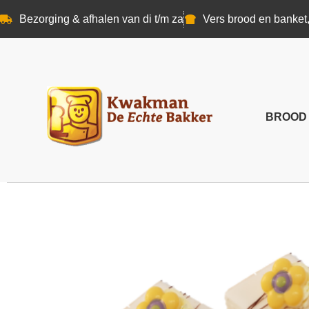
Bezorging & afhalen van di t/m za
Vers brood en banket,
BROOD