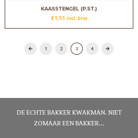
KAASSTENGEL (P.ST.)
€
1.51
incl. btw
1
2
3
4
DE ECHTE BAKKER KWAKMAN. NIET
ZOMAAR EEN BAKKER...