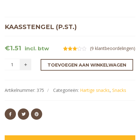
KAASSTENGEL (P.ST.)
€
1.51
incl. btw
(
9
klantbeoordelingen)
Gewaardeerd
9
3.11
op
5
TOEVOEGEN AAN WINKELWAGEN
gebaseerd
op
klantbeoordelingen
Artikelnummer:
375
Categorieën:
Hartige snacks
,
Snacks