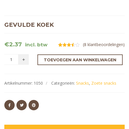
GEVULDE KOEK
€
2.37
incl. btw
(
8
klantbeoordelingen)
Gewaardeerd
8
3.50
op
5
TOEVOEGEN AAN WINKELWAGEN
gebaseerd
op
klantbeoordelingen
Artikelnummer:
1050
Categorieën:
Snacks
,
Zoete snacks