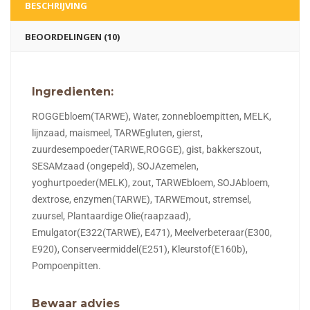
BESCHRIJVING
BEOORDELINGEN (10)
Ingredienten:
ROGGEbloem(TARWE), Water, zonnebloempitten, MELK,
lijnzaad, maismeel, TARWEgluten, gierst,
zuurdesempoeder(TARWE,ROGGE), gist, bakkerszout,
SESAMzaad (ongepeld), SOJAzemelen,
yoghurtpoeder(MELK), zout, TARWEbloem, SOJAbloem,
dextrose, enzymen(TARWE), TARWEmout, stremsel,
zuursel, Plantaardige Olie(raapzaad),
Emulgator(E322(TARWE), E471), Meelverbeteraar(E300,
E920), Conserveermiddel(E251), Kleurstof(E160b),
Pompoenpitten.
Bewaar advies