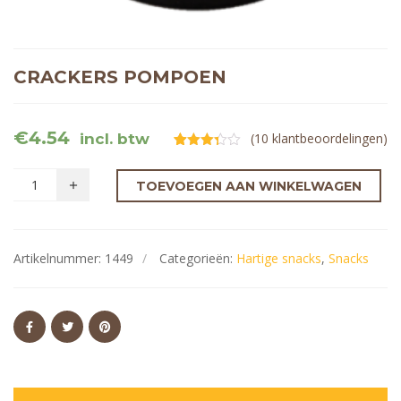
CRACKERS POMPOEN
€
4.54
incl. btw
(
10
klantbeoordelingen)
Gewaardeerd
10
3.30
op
5
TOEVOEGEN AAN WINKELWAGEN
gebaseerd
op
klantbeoordelingen
Artikelnummer:
1449
Categorieën:
Hartige snacks
,
Snacks